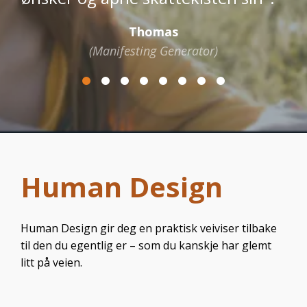
s
nerator)
Human Design
Human Design gir deg en praktisk veiviser tilbake
til den du egentlig er – som du kanskje har glemt
litt på veien.
Hva er Human Design