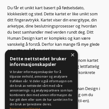
klokkeslett og sted. Dette kartet er like unikt som
ditt fingeravtrykk. Kartet viser din energitype, din
arketype, dine beslutningsprosesser og hvordan
du best samhandler med verden rundt deg. Ditt
Human Design kart er kompleks og kan være
vanskelig å forstå. Derfor kan mange få mye glede
og nytte av å få en analyse.
I en Human Design-analyse går vi gjennom kartet
×
ditt på en dyptgående, men praktisk og lettfattelig
Dette nettstedet bruker
måte. Du får mer innsikt i deg selv– og konkrete
informasjonskapsler
verktøy du kan bruke i hverdagen.
Vi bruker informasjonskapsler for å
Få en gratis smakebit av ditt unike Human Design i
tilpasse innhold, annonser og analysere
trafikken vår. Vi deler også informasjon om
linken under (eller send meg en melding om du
din bruk av nettstedet vårt med våre
ønsker en personlig gjennomgang en-til-en).
annonserings- og analysepartnere som kan
kombinere den med annen informasjon du
har gitt dem eller som de har samlet inn fra
din bruk av tjenestene deres.
Gratis analyse av ditt Human Design
Personvernerklæring