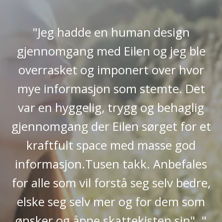
uman design
"Så utrolig spennende 
len og jeg ble
i mitt Human Desig
nert over hvor
hvorfor jeg har vær
m stemte. Det
mange av jobbene min
gg og behaglig
hvilke type jobber s
n sørget for et
til meg.
ed masse god
Elisabet
akk. Anbefales
(Projector
å seg selv bedre,
og for dem som
ekisten sin". "