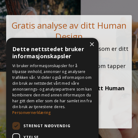
Gratis analyse av ditt Human
Design
×
Forstå mer av hvem er du og hva som er ditt
Dette nettstedet bruker
informasjonskapsler
potenstiale,
hva som gir deg energi og hva som tapper
Vi bruker informasjonskapsler for å
tilpasse innhold, annonser og analysere
deg.
trafikken vår. Vi deler også informasjon om
din bruk av nettstedet vårt med våre
Få en gratis mini-analyse av ditt Human
annonserings- og analysepartnere som kan
kombinere den med annen informasjon du
Design.
har gitt dem eller som de har samlet inn fra
din bruk av tjenestene deres.
Personvernerklæring
JA TAKK!
STRENGT NØDVENDIG
YTELSE