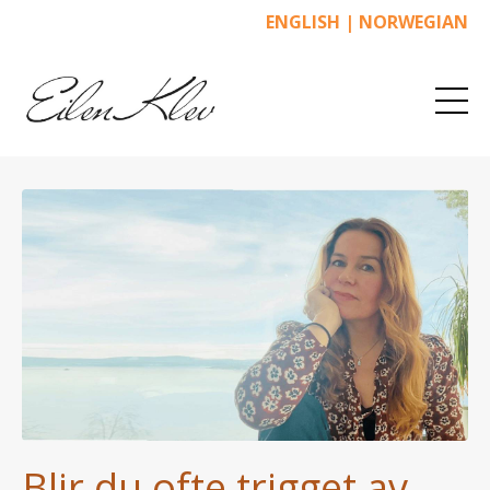
ENGLISH
|
NORWEGIAN
Blir du ofte trigget av