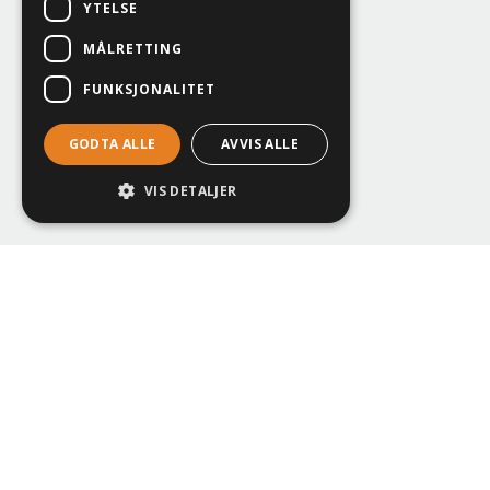
YTELSE
MÅLRETTING
FUNKSJONALITET
GODTA ALLE
AVVIS ALLE
VIS DETALJER