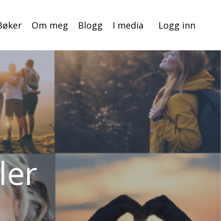
Bøker
Om meg
Blogg
I media
Logg inn
ler