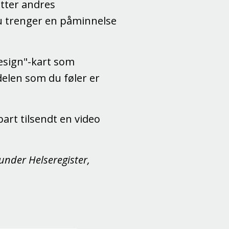
etter andres
 du trenger en påminnelse
esign"-kart som
 delen som du føler er
art tilsendt en video
under Helseregister,