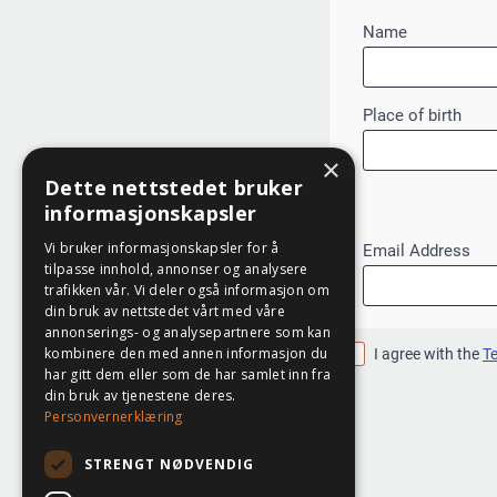
×
Dette nettstedet bruker
informasjonskapsler
Vi bruker informasjonskapsler for å
tilpasse innhold, annonser og analysere
trafikken vår. Vi deler også informasjon om
din bruk av nettstedet vårt med våre
annonserings- og analysepartnere som kan
kombinere den med annen informasjon du
har gitt dem eller som de har samlet inn fra
din bruk av tjenestene deres.
Personvernerklæring
STRENGT NØDVENDIG