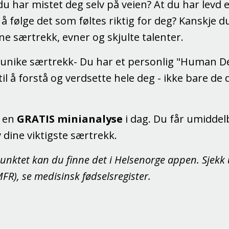
du har mistet deg selv på veien? At du har levd 
 å følge det som føltes riktig for deg? Kanskje
ine særtrekk, evner og skjulte talenter.
 unike særtrekk- Du har et personlig "Human D
til å forstå og verdsette hele deg - ikke bare de
å en
GRATIS minianalyse
i dag. Du får umiddelb
 dine viktigste særtrekk.
punktet kan du finne det i Helsenorge appen. Sjekk 
FR), se medisinsk fødselsregister.