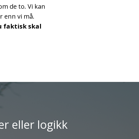
om de to. Vi kan
er enn vi må.
u faktisk skal
r eller logikk