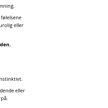
emning.
følelsene
urolig eller
den.
nstinktivt.
dende eller
rpå.