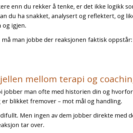
ere enn du rekker å tenke, er det ikke logikk s
n du ha snakket, analysert og reflektert, og li
og igjen.
re må man jobbe der reaksjonen faktisk oppstår
kjellen mellom terapi og coachin
rapi jobber man ofte med historien din og hvorf
g er blikket fremover – mot mål og handling.
rdifullt. Men ingen av dem jobber direkte med de
aksjon tar over.