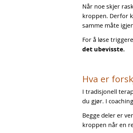
Når noe skjer rask
kroppen. Derfor ka
samme måte igjen 
For å løse trigge
det ubevisste.
Hva er fors
I tradisjonell te
du gjør. I coachin
Begge deler er ve
kroppen når en re