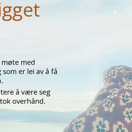
igget
 i møte med
 som er lei av å få
.
ettere å være seg
e tok overhånd.