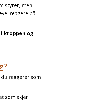
om styrer, men
kevel reagere på
:
i kroppen og
g?
or du reagerer som
t som skjer i