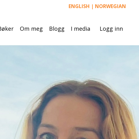
ENGLISH
|
NORWEGIAN
Bøker
Om meg
Blogg
I media
Logg inn