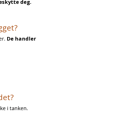
beskytte deg.
gget?
er.
De handler
det?
ke i tanken.