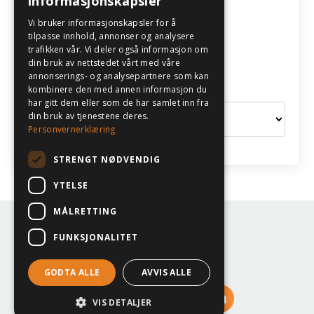
informasjonskapsler
Følg oss
Vi bruker informasjonskapsler for å
tilpasse innhold, annonser og analysere
trafikken vår. Vi deler også informasjon om
din bruk av nettstedet vårt med våre
annonserings- og analysepartnere som kan
Kategorier
kombinere den med annen informasjon du
har gitt dem eller som de har samlet inn fra
din bruk av tjenestene deres.
Personvernerklæring
STRENGT NØDVENDIG
YTELSE
MÅLRETTING
© 2026 Eilen Klev
FUNKSJONALITET
Terms
Privacy
GODTA ALLE
AVVIS ALLE
VIS DETALJER