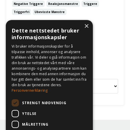
Negative Triggere
Reaksjonsmønstre
Triggere
Triggerfri
Ubevisste Mønstre
May 03, 2026
×
Dette nettstedet bruker
informasjonskapsler
Følg oss
Vi bruker informasjonskapsler for å
tilpasse innhold, annonser og analysere
trafikken vår. Vi deler også informasjon om
din bruk av nettstedet vårt med våre
annonserings- og analysepartnere som kan
Kategorier
kombinere den med annen informasjon du
har gitt dem eller som de har samlet inn fra
din bruk av tjenestene deres.
Personvernerklæring
STRENGT NØDVENDIG
YTELSE
MÅLRETTING