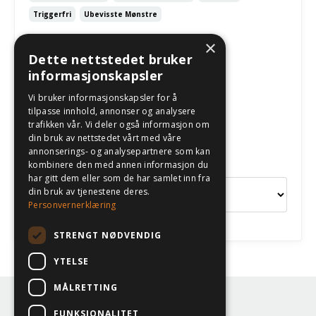
Triggerfri
Ubevisste Mønstre
May 03, 2026
×
Dette nettstedet bruker
informasjonskapsler
Følg oss
Vi bruker informasjonskapsler for å
tilpasse innhold, annonser og analysere
trafikken vår. Vi deler også informasjon om
din bruk av nettstedet vårt med våre
annonserings- og analysepartnere som kan
Kategorier
kombinere den med annen informasjon du
har gitt dem eller som de har samlet inn fra
din bruk av tjenestene deres.
Personvernerklæring
STRENGT NØDVENDIG
YTELSE
MÅLRETTING
© 2026 Eilen Klev
FUNKSJONALITET