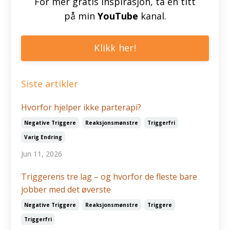
For mer gratis inspirasjon, ta en titt
på min
YouTube
kanal.
Klikk her!
Siste artikler
Hvorfor hjelper ikke parterapi?
Negative Triggere
Reaksjonsmønstre
Triggerfri
Varig Endring
Jun 11, 2026
Triggerens tre lag – og hvorfor de fleste bare
jobber med det øverste
Negative Triggere
Reaksjonsmønstre
Triggere
Triggerfri