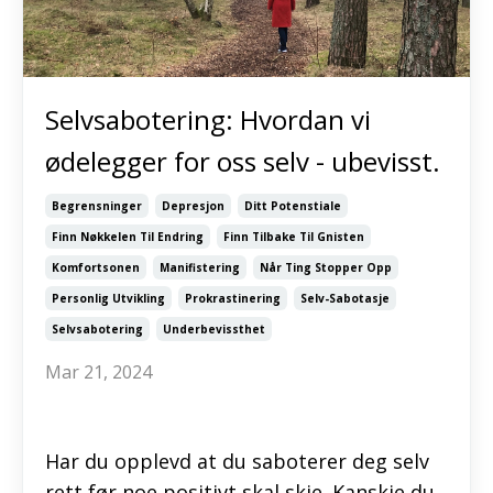
Selvsabotering: Hvordan vi
ødelegger for oss selv - ubevisst.
Begrensninger
Depresjon
Ditt Potenstiale
Finn Nøkkelen Til Endring
Finn Tilbake Til Gnisten
Komfortsonen
Manifistering
Når Ting Stopper Opp
Personlig Utvikling
Prokrastinering
Selv-Sabotasje
Selvsabotering
Underbevissthet
Mar 21, 2024
Har du opplevd at du saboterer deg selv
rett før noe positivt skal skje. Kanskje du