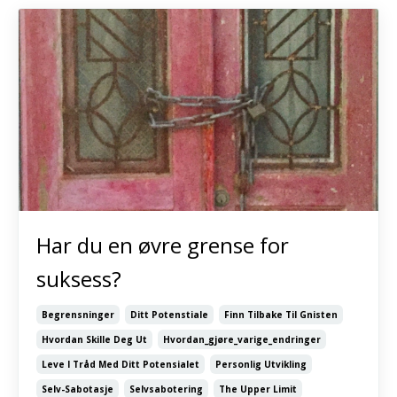
Har du en øvre grense for
suksess?
Begrensninger
Ditt Potenstiale
Finn Tilbake Til Gnisten
Hvordan Skille Deg Ut
Hvordan_gjøre_varige_endringer
Leve I Tråd Med Ditt Potensialet
Personlig Utvikling
Selv-Sabotasje
Selvsabotering
The Upper Limit