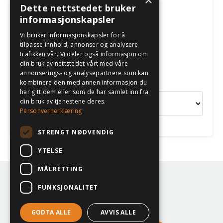
×
Dette nettstedet bruker
informasjonskapsler
Følg oss
Vi bruker informasjonskapsler for å
tilpasse innhold, annonser og analysere
trafikken vår. Vi deler også informasjon om
din bruk av nettstedet vårt med våre
annonserings- og analysepartnere som kan
Kategorier
kombinere den med annen informasjon du
har gitt dem eller som de har samlet inn fra
din bruk av tjenestene deres.
Personvernerklæring
STRENGT NØDVENDIG
YTELSE
MÅLRETTING
© 2026 Eilen Klev
FUNKSJONALITET
Terms
Privacy
GODTA ALLE
AVVIS ALLE