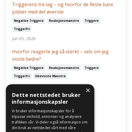
Triggerens tre lag – og hvorfor de fleste bare
jobber med det øverste
Negative Triggere
Reaksjonsmønstre
Triggere
Triggerfri
Jun 05, 2026
Hvorfor reagerte jeg så sterkt – selv om jeg
visste bedre?
Negative Triggere
Reaksjonsmønstre
Triggere
Triggerfri
Ubevisste Mønstre
May 03, 2026
×
Dette nettstedet bruker
informasjonskapsler
Følg oss
Vi bruker informasjonskapsler for å
tilpasse innhold, annonser og analysere
trafikken vår. Vi deler også informasjon om
din bruk av nettstedet vårt med våre