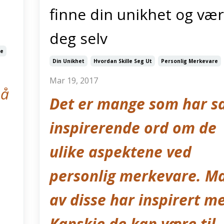
finne din unikhet og væ
deg selv
re
Din Unikhet
Hvordan Skille Seg Ut
Personlig Merkevare
Mar 19, 2017
på
Det er mange som har s
inspirerende ord om de
ulike aspektene ved
personlig merkevare. M
av disse har inspirert m
Kanskje de kan være til