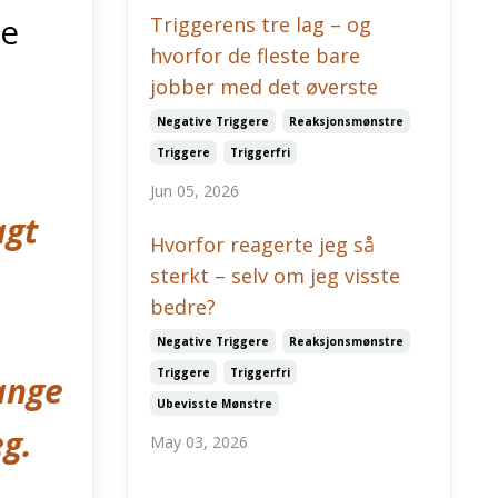
re
Triggerens tre lag – og
hvorfor de fleste bare
jobber med det øverste
Negative Triggere
Reaksjonsmønstre
Triggere
Triggerfri
Jun 05, 2026
agt
Hvorfor reagerte jeg så
sterkt – selv om jeg visste
bedre?
Negative Triggere
Reaksjonsmønstre
Triggere
Triggerfri
ange
Ubevisste Mønstre
eg.
May 03, 2026