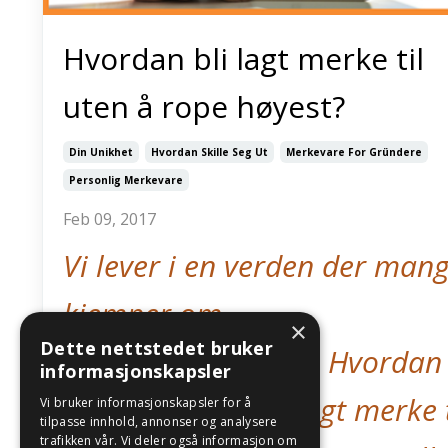
Hvordan bli lagt merke til
uten å rope høyest?
Din Unikhet
Hvordan Skille Seg Ut
Merkevare For Gründere
Personlig Merkevare
Feb 09, 2017
Vi lever i en verden der man
kjemper om
×
Dette nettstedet bruker
oppmerksomheten. Hvordan
informasjonskapsler
skal vi klare å bli lagt merke t
Vi bruker informasjonskapsler for å
tilpasse innhold, annonser og analysere
trafikken vår. Vi deler også informasjon om