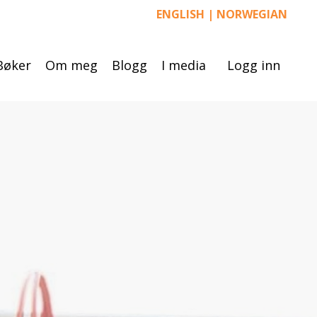
ENGLISH
|
NORWEGIAN
Bøker
Om meg
Blogg
I media
Logg inn