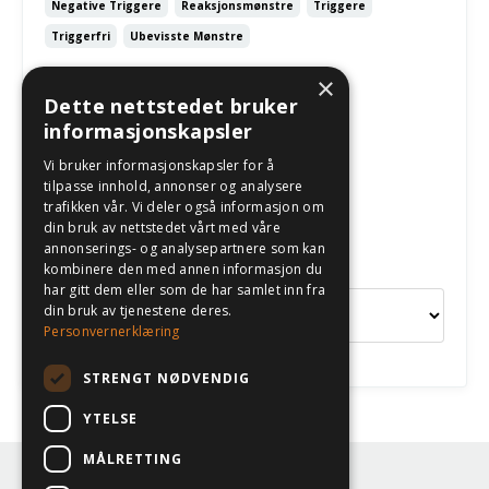
Negative Triggere
Reaksjonsmønstre
Triggere
Triggerfri
Ubevisste Mønstre
May 03, 2026
×
Dette nettstedet bruker
informasjonskapsler
Følg oss
Vi bruker informasjonskapsler for å
tilpasse innhold, annonser og analysere
trafikken vår. Vi deler også informasjon om
din bruk av nettstedet vårt med våre
annonserings- og analysepartnere som kan
Kategorier
kombinere den med annen informasjon du
har gitt dem eller som de har samlet inn fra
din bruk av tjenestene deres.
Personvernerklæring
STRENGT NØDVENDIG
YTELSE
MÅLRETTING
© 2026 Eilen Klev