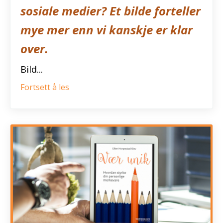
sosiale medier? Et bilde forteller
mye mer enn vi kanskje er klar
over.
Bild...
Fortsett å les