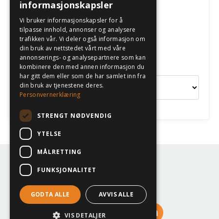
informasjonskapsler
Følg oss
Vi bruker informasjonskapsler for å
tilpasse innhold, annonser og analysere
trafikken vår. Vi deler også informasjon om
din bruk av nettstedet vårt med våre
annonserings- og analysepartnere som kan
Kategorier
kombinere den med annen informasjon du
har gitt dem eller som de har samlet inn fra
din bruk av tjenestene deres.
Personvernerklæring
STRENGT NØDVENDIG
YTELSE
MÅLRETTING
© 2026 Eilen Klev
FUNKSJONALITET
Terms
Privacy
GODTA ALLE
AVVIS ALLE
VIS DETALJER