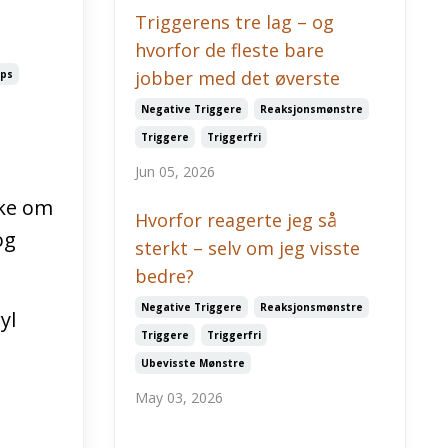
Triggerens tre lag – og
hvorfor de fleste bare
jobber med det øverste
ips
Negative Triggere
Reaksjonsmønstre
Triggere
Triggerfri
Jun 05, 2026
kke om
Hvorfor reagerte jeg så
og
sterkt – selv om jeg visste
bedre?
Negative Triggere
Reaksjonsmønstre
yl
Triggere
Triggerfri
Ubevisste Mønstre
May 03, 2026