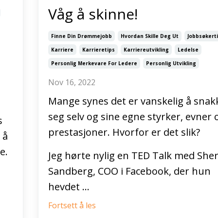
Våg å skinne!
Finne Din Drømmejobb
Hvordan Skille Deg Ut
Jobbsøkert
Karriere
Karrieretips
Karriereutvikling
Ledelse
Personlig Merkevare For Ledere
Personlig Utvikling
Nov 16, 2022
Mange synes det er vanskelig å sna
seg selv og sine egne styrker, evner 
s
prestasjoner. Hvorfor er det slik?
 å
e.
Jeg hørte nylig en TED Talk med Sher
Sandberg, COO i Facebook, der hun
hevdet ...
Fortsett å les