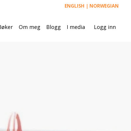
ENGLISH
|
NORWEGIAN
Bøker
Om meg
Blogg
I media
Logg inn