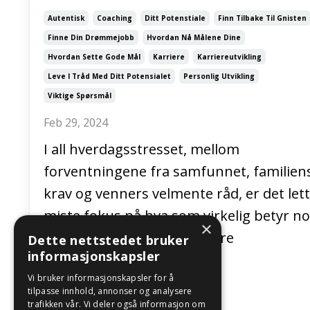
Autentisk
Coaching
Ditt Potenstiale
Finn Tilbake Til Gnisten
Finne Din Drømmejobb
Hvordan Nå Målene Dine
Hvordan Sette Gode Mål
Karriere
Karriereutvikling
Leve I Tråd Med Ditt Potensialet
Personlig Utvikling
Viktige Spørsmål
Feb 29, 2024
I all hverdagsstresset, mellom
forventningene fra samfunnet, familien
krav og venners velmente råd, er det lett
miste fokus på hva som virkelig betyr no
×
I all den støyen, kan det være
Dette nettstedet bruker
informasjonskapsler
utfordrende...
Vi bruker informasjonskapsler for å
Fortsett å les
tilpasse innhold, annonser og analysere
trafikken vår. Vi deler også informasjon om